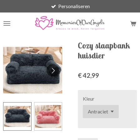
Personaliseren
Ga
direct
naar
de
hoofdinhoud
Cozy slaapbank
huisdier
€ 42,99
Kleur