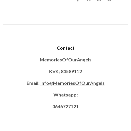
D
D
S
D
e
e
h
e
l
e
a
l
e
l
r
e
n
e
n
Contact
MemoriesOfOurAngels
KVK; 83589112
Email:
Info@MemoriesOfOurAngels
Whatsapp:
0646727121