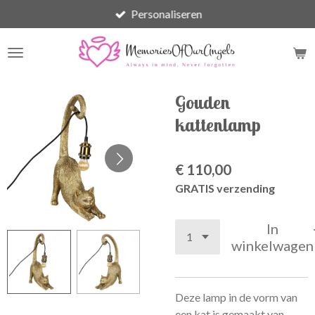
Personaliseren
Ga
direct
naar
de
hoofdinhoud
Gouden
kattenlamp
€ 110,00
GRATIS verzending
In
winkelwagen
Deze lamp in de vorm van
een kat is gemaakt van