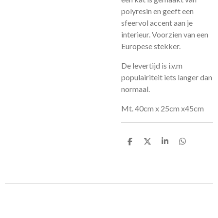
polyresin en geeft een
sfeervol accent aan je
interieur. Voorzien van een
Europese stekker.
De levertijd is i.v.m
populairiteit iets langer dan
normaal.
Mt. 40cm x 25cm x45cm
D
D
S
D
e
e
h
e
l
e
a
l
e
l
r
e
n
e
n