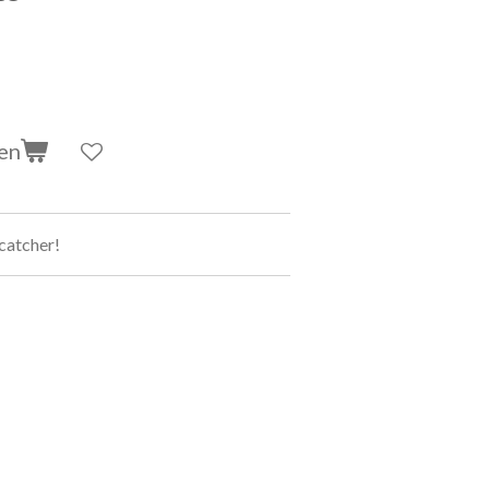
en
 catcher!