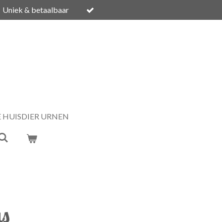
Uniek & betaalbaar
E HUISDIER URNEN
as