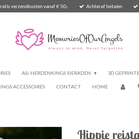
ratis verzendkosten vanaf € 50,-
Achteraf betalen
RIES
AS/ HERDENKINGS SIERADEN
3D GEPRINT
INGS ACCESSOIRES
CONTACT
HOME
Hippie reist