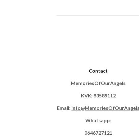
Contact
MemoriesOfOurAngels
KVK; 83589112
Email:
Info@MemoriesOfOurAngel
Whatsapp:
0646727121