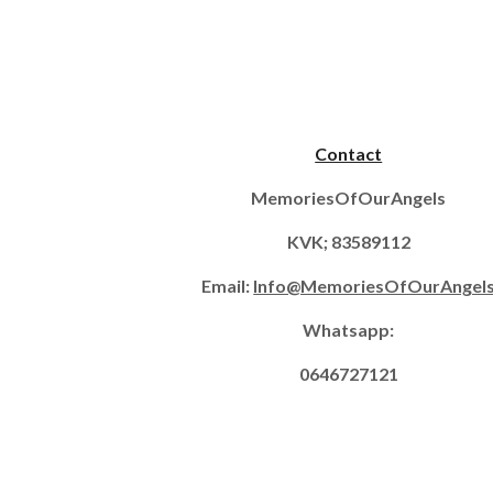
Contact
MemoriesOfOurAngels
KVK; 83589112
Email:
Info@MemoriesOfOurAngel
Whatsapp:
0646727121